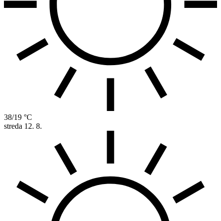
38/19 °C
streda
12. 8.