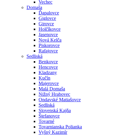
Vechec
Domaša
Ďapalovce
Giglovce
Girovce
Holčíkovce
Jasenovce
Nová Kelča
Piskorovce
Rafajovce
Sedliská
Benkovce
Hencovce
Kladzany
Kučín
Majerovce
Malá Domaša
Nižný Hrabovec
Ondavské Matiašovce
Sedliská
Slovenská Kajňa
Štefanovce
Tovarné
Tovarnianska Polianka
Vyšný Kazimír