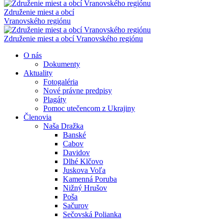
Združenie miest a obcí
Vranovského regiónu
Združenie miest a obcí
Vranovského regiónu
O nás
Dokumenty
Aktuality
Fotogaléria
Nové právne predpisy
Plagáty
Pomoc utečencom z Ukrajiny
Členovia
Naša Dražka
Banské
Cabov
Davidov
Dlhé Klčovo
Juskova Voľa
Kamenná Poruba
Nižný Hrušov
Poša
Sačurov
Sečovská Polianka