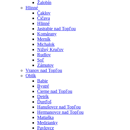
Žalobín
Hlinné
Čaklov
Čičava
Hlinné
Jastrabie nad Topľou
Komárany
Merník
Michalok
Nižný Kručov
Rudlov
Soľ
Zámutov
Vranov nad Topľou
Oblík
Babie
Bystré
Čierne nad Topľou
Detrík
Ďurďoš
Hanušovce nad Topľou
Hermanovce nad Topľou
Matiaška
Medzianky
Pavlovce