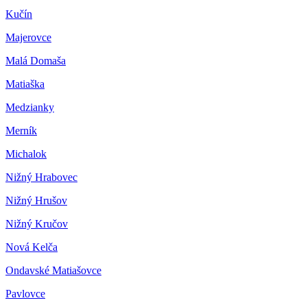
Kučín
Majerovce
Malá Domaša
Matiaška
Medzianky
Merník
Michalok
Nižný Hrabovec
Nižný Hrušov
Nižný Kručov
Nová Kelča
Ondavské Matiašovce
Pavlovce