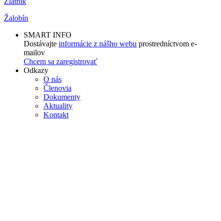
Zlatník
Žalobín
SMART INFO
Dostávajte
informácie z nášho webu
prostredníctvom e-
mailov
Chcem sa zaregistrovať
Odkazy
O nás
Členovia
Dokumenty
Aktuality
Kontakt