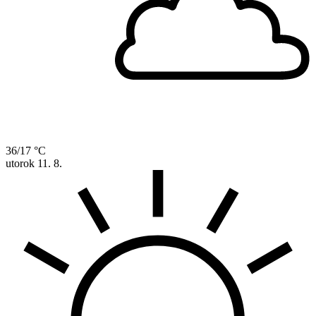
36/17 °C
utorok
11. 8.