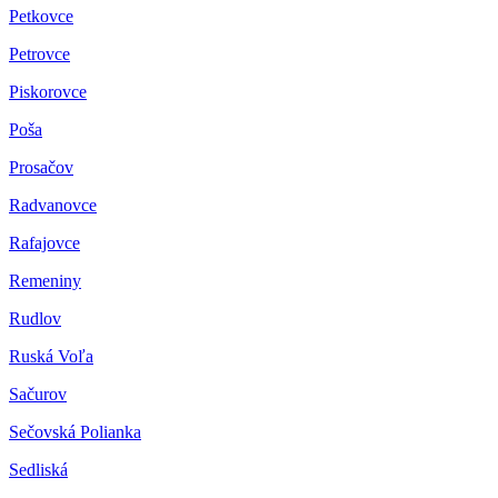
Petkovce
Petrovce
Piskorovce
Poša
Prosačov
Radvanovce
Rafajovce
Remeniny
Rudlov
Ruská Voľa
Sačurov
Sečovská Polianka
Sedliská