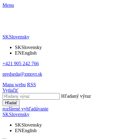
Menu
SK
Slovensky
SK
Slovensky
EN
English
+421 905 242 766
predseda@zmovr.sk
Mapa webu
RSS
Vytlačiť
Hľadaný výraz
Hľadať
rozšírené vyhľadávanie
SK
Slovensky
SK
Slovensky
EN
English