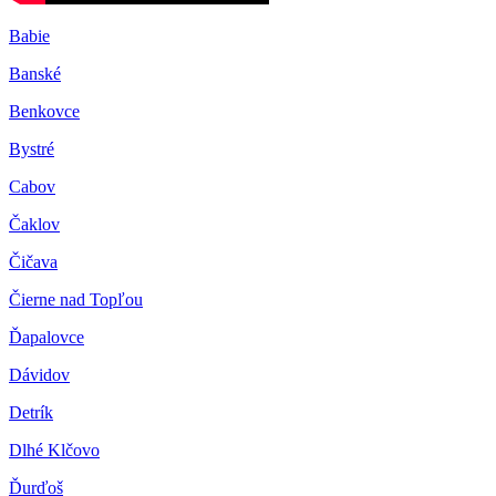
Babie
Banské
Benkovce
Bystré
Cabov
Čaklov
Čičava
Čierne nad Topľou
Ďapalovce
Dávidov
Detrík
Dlhé Klčovo
Ďurďoš