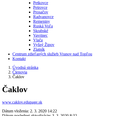
Petkovce
Petrovce
Prosačov
Radvanovce
Remeniny
Ruská Voľa
Skrabské
Vavrinec
Vlača
Vyšný Žipov
Zlatník
Centrum zdieľaných služieb Vranov nad Topľou
Kontakt
Úvodná stránka
Členovia
Čaklov
Čaklov
www.caklov.edupage.sk
Dátum vloženia:
2. 3. 2020 14:22
Dátum poslednej aktualizácie:
3. 3. 2020 8:32