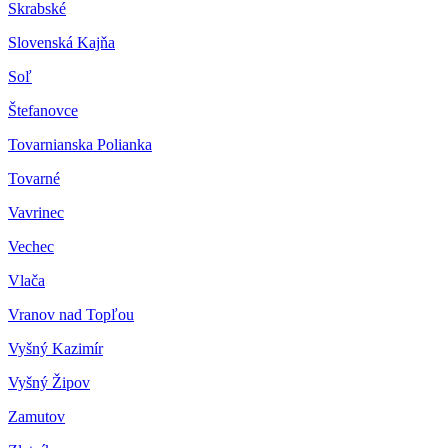
Skrabské
Slovenská Kajňa
Soľ
Štefanovce
Tovarnianska Polianka
Tovarné
Vavrinec
Vechec
Vlača
Vranov nad Topľou
Vyšný Kazimír
Vyšný Žipov
Zamutov