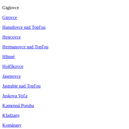
Giglovce
Girovce
Hanušovce nad Topľou
Hencovce
Hermanovce nad Topľou
Hlinné
Holčíkovce
Jasenovce
Jastrabie nad Topľou
Juskova Voľa
Kamenná Poruba
Kladzany
Komárany